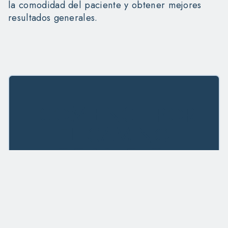
la comodidad del paciente y obtener mejores
resultados generales.
¡COMIENCE POR
EL CAMINO
CORRECTO!
Nos honra que nos haya elegido para
ayudarlo a recuperar su salud bucal. Para
mostrar nuestra gratitud, ofrecemos a
nuestros pacientes un exclusivo especial
de implantes dentales. Obtenga hoy el