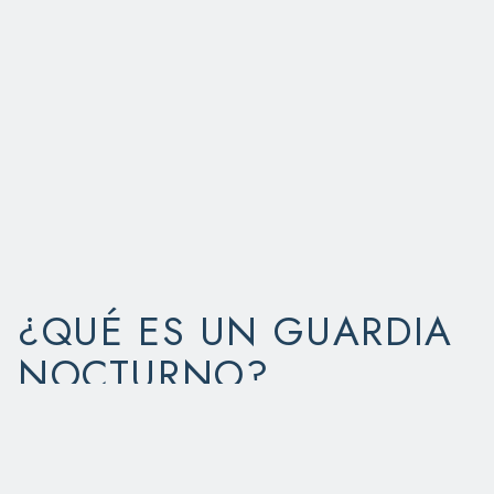
¿QUÉ ES UN GUARDIA
NOCTURNO?
Los protectores nocturnos son una solución
protectora para los pacientes que rechinan y
aprietan los dientes de forma subconsciente
mientras duermen. Estos accesorios hechos a